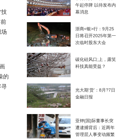
午起停牌 以待发布内
“技
幕消息
年前
浙商<银>行：9月25
职场
日将召开2025年第一
次临时股东大会
碳化硅风口;上，露笑
画
科技真能受益？
燥的
容寻
光大期‘货’：8月?7日
金融日报
亚钾{国}际董事长突
遭逮捕背后：近两年
管理层人事变动频繁