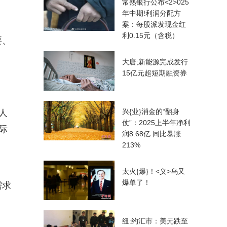
常熟银行公布<2>025
年中期!利润分配方
案：每股派发现金红
利0.15元（含税）
要、
大唐;新能源完成发行
15亿元超短期融资券
兴{业}消金的“翻身
人
仗”：2025上半年净利
际
润8.68亿 同比暴涨
213%
太火{爆}！<义>乌又
爆单了！
需求
纽:约汇市：美元跌至