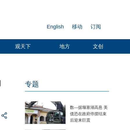
English
移动
订阅
观天下
地方
文创
的
专题
数—据堰塞湖高悬 美
债恐在政府停摆结束
后迎来巨震