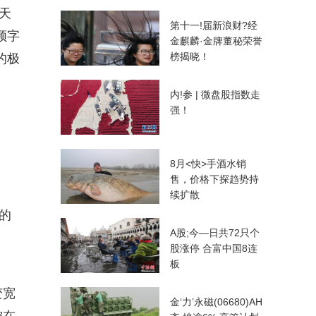
天
第十一!届新浪财?经
频字
金麒麟·金牌董秘荣誉
榜揭晓！
的极
内!参 | 微盘股指数走
强！
8月<快>手酒水销
售，价格下探趋势持
续扩散
的
A股;今—日共72只个
股涨停 合富中国8连
板
变宽
金‘力’永磁(06680)AH