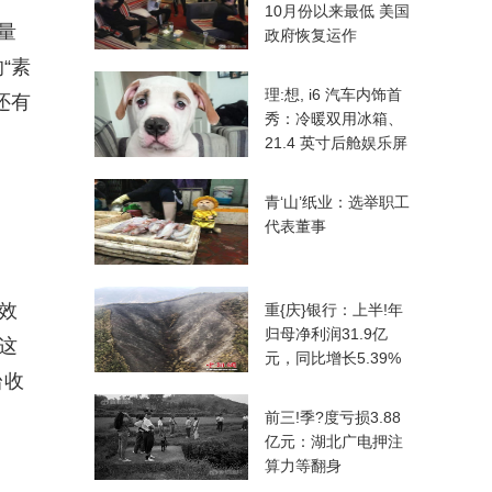
10月份以来最低 美国
量
政府恢复运作
“素
理:想, i6 汽车内饰首
还有
秀：冷暖双用冰箱、
21.4 英寸后舱娱乐屏
青‘山’纸业：选举职工
代表董事
效
重{庆}银行：上半!年
归母净利润31.9亿
这
元，同比增长5.39%
台收
前三!季?度亏损3.88
亿元：湖北广电押注
算力等翻身