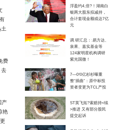
浮盈约4,倍?！湖南白
文
银两大股东拟减持，
合计套现金额或达7亿
有
元
热土
调.研汇总：:易方达、
泉果、嘉实基金等
124家明星机构调研
紫光国微！
免费
，去
7—0!0亿杉杉曝重
整“插曲”：原中标投
资者变更为TCL产投
国产
ST英飞拓?索赔持<续
>推进 又有部分股民
惊艳
提交起诉
，更