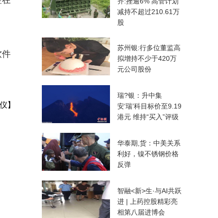
控在
齐:挫逾6% 高管计划
减持不超过210.61万
股
苏州银:行多位董监高
软件
拟增持不少于420万
元公司股份
瑞?银：升中集
仪】
安‘瑞’科目标价至9.19
港元 维持“买入”评级
华泰期,货：中美关系
利好，镍不锈钢价格
反弹
智融<新>生·与AI共跃
进 | 上药控股精彩亮
相第八届进博会