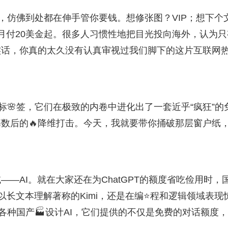
，仿佛到处都在伸手管你要钱。想修张图？VIP；想下个
，月付20美金起。很多人习惯性地把目光投向海外，认为只
实话，你真的太久没有认真审视过我们脚下的这片互联网
标🌸签，它们在极致的内卷中进化出了一套近乎“疯狂”的
数后的🔥降维打击。今天，我就要带你捅破那层窗户纸
—AI。就在大家还在为ChatGPT的额度省吃俭用时，
是以长文本理解著称的Kimi，还是在编⭐程和逻辑领域表现
的各种国产🏭设计AI，它们提供的不仅是免费的对话额度