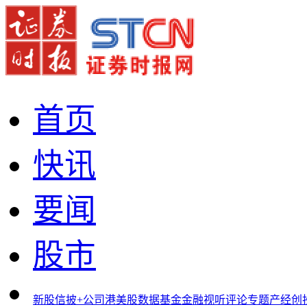
首页
快讯
要闻
股市
新股
信披+
公司
港美股
数据
基金
金融
视听
评论
专题
产经
创