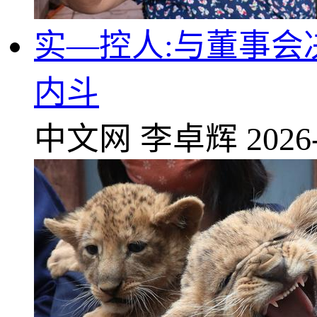
实—控人:与董事会
内斗
中文网
李卓辉
2026